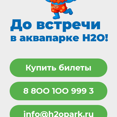
г. Ростов-на-Дону, пр-т М. Нагибина, 34
© 2013 H2O Парк. Все права защищены.