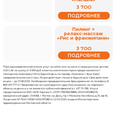
*При единовременной оплате услуг на сайте или на кассе в медицинском центре
H2O Life на сумму от 3 000 руб. клиенту комплиментарно предоставляется 1
посещение аквапарка H2O в будний день по тарифу «Аквазона + Зона терм»
продолжительностью 2 часа. Акция действует только в будние дни. Срок действия
акции — до 31.08.2026. Необходимо предварительное бронирование по телефону: 8
800 201 777 0. Предложение не суммируется с другими акциями, не подлежит
обмену на деньги и не является публичной офертой (ст. 437 ГК РФ). Услуги
предоставляются ООО «ВОК Горизонт», ОГРН 1196196039896, ИНН 6161089219,
юридический адрес: 344068, г. Ростов-на-Дону, пр-т Михаила Нагибина, д.34, оф.46.
Лицензия № Л041-01050-61/02197585 от 22.04.2025, выдана Министерством
здравоохранения Ростовской области.
ЕЖЕДНЕВНО С 10:00 ДО 22:00
+32
°
C
+30
°
C
Температура воздуха
Температура воды
H2O ПАРК - ЭТО
ТРЕХУРОВНЕВЫЙ ОСТРОВ
УДОВОЛЬСТВИЯ