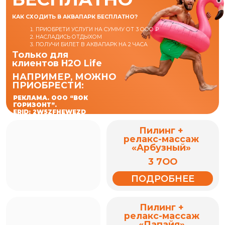
ПРИОБРЕСТИ:
РЕКЛАМА. ООО “ВОК
ГОРИЗОНТ”.
ERID: 2W5ZFHEWEZD
Пилинг +
релакс-массаж
«Арбузный»
3 7ОО
ПОДРОБНЕЕ
Пилинг +
релакс-массаж
«Папайя»
3 7ОО
ПОДРОБНЕЕ
Пилинг +
релакс-массаж
«Рис и франжипани»
3 7ОО
ПОДРОБНЕЕ