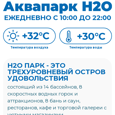
состоящий из 14 бассейнов, 8
скоростных водных горок и
аттракционов, 8 бань и саун,
ресторанов, кафе и торговой галереи с
уютными магазинами.
Комплекс включает в себя не только
всесезонный Аквапарк Н2О, но и
эвент-агентство, а также медицинский
центр H2O Life, который предлагает
своим пациентам услуги по
совершенствованию фигуры и
внешности: косметология, авторские
методики снижения веса, спортивные
программы, релакс-процедуры
(массажи, СПА-услуги) и банные
апартаменты.
АКВАЗОНА
ЗОНА ТЕРМ