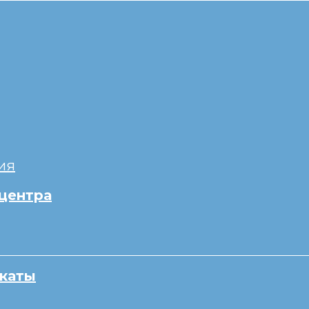
ия
центра
каты