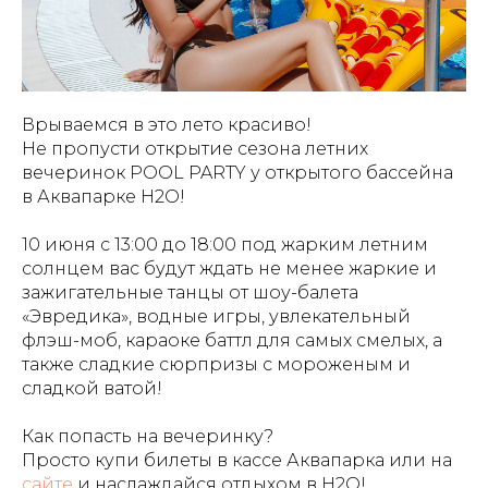
Врываемся в это лето красиво!
Не пропусти открытие сезона летних
вечеринок POOL PARTY у открытого бассейна
в Аквапарке Н2О!
10 июня с 13:00 до 18:00 под жарким летним
солнцем вас будут ждать не менее жаркие и
зажигательные танцы от шоу-балета
«Эвредика», водные игры, увлекательный
флэш-моб, караоке баттл для самых смелых, а
также сладкие сюрпризы с мороженым и
сладкой ватой!
Как попасть на вечеринку?
Просто купи билеты в кассе Аквапарка или на
сайте
и наслаждайся отдыхом в H2О!